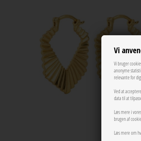
Vi anven
Vi bruger cookie
anonyme statist
relevante for di
Ved at acceptere
data til at tilpa
Læs mere i vore
brugen af cookie
Læs mere om hv