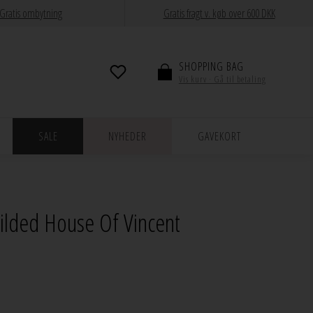
Gratis ombytning
Gratis fragt v. køb over 600 DKK
SHOPPING BAG
Vis kurv · Gå til betaling
SALE
NYHEDER
GAVEKORT
Gilded House Of Vincent