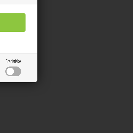
8k guld
Statistiske