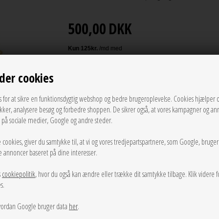
500,00
DKK
LÆG I KURVEN
der cookies
s for at sikre en funktionsdygtig webshop og bedre brugeroplevelse. Cookies hjælper 
Tilføj til Ønskeskyen
ikker, analysere besøg og forbedre shoppen. De sikrer også, at vores kampagner og an
g på sociale medier, Google og andre steder.
Inspireret af solens stråler, der bryder horisonten vækker C
minimalistiske formsprog og grafisk islæt. Øreringene er fo
 cookies, giver du samtykke til, at vi og vores tredjepartspartnere, som Google, bruge
sse annoncer baseret på dine interesser.
Prisen er for et sæt.
s
cookiepolitik
, hvor du også kan ændre eller trække dit samtykke tilbage. Klik videre f
s.
Info
Spørg til varen
Levering
ordan Google bruger data
her
.