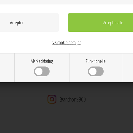
Farver: Forgydt
Materiale: Genanvendt 925 sterling sølv forgyldt med 1
Mål: H: 24 mm - B: 22 mm
Vægt: 5,18 g
Dag til dag levering på hverdage
14 dages returret
Vis cookie detaljer
Stor kundetilfredshed
Gratis ombytning
Gratis fragt v. køb over 600 DKK
Markedsføring
Funktionelle
@anthon9900