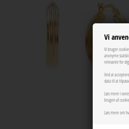
Vi anven
Vi bruger cookie
anonyme statist
relevante for di
Ved at acceptere
data til at tilpa
Læs mere i vore
brugen af cookie
Læs mere om hv