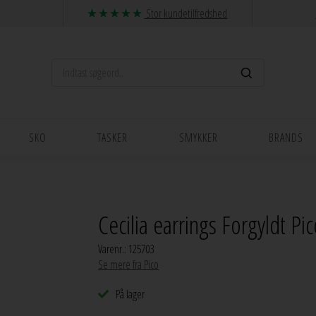
Stor kundetilfredshed
SKO
TASKER
SMYKKER
BRANDS
Cecilia earrings Forgyldt Pi
Varenr.:
125703
Se mere fra Pico
På lager