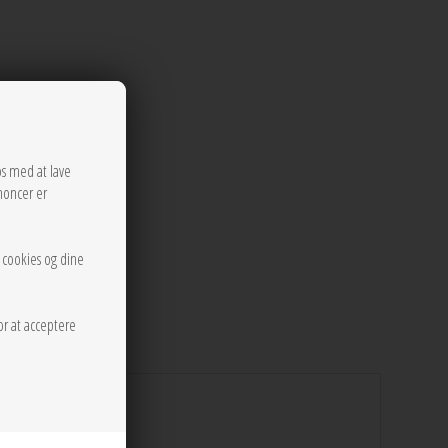
os med at lave
noncer er
r cookies og dine
or at acceptere