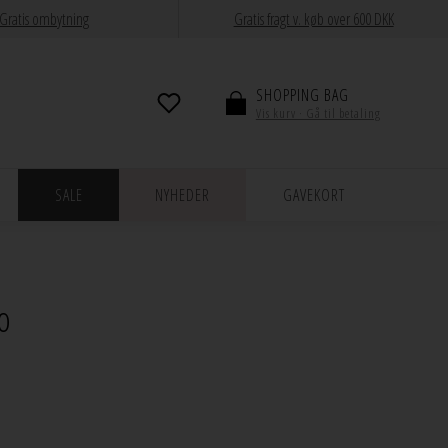
Gratis ombytning
Gratis fragt v. køb over 600 DKK
SHOPPING BAG
Vis kurv · Gå til betaling
SALE
NYHEDER
GAVEKORT
co