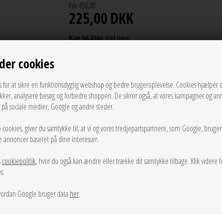
Før 450,00
225,00
DKK
der cookies
LÆG I KURVEN
s for at sikre en funktionsdygtig webshop og bedre brugeroplevelse. Cookies hjælper 
Tilføj til Ønskeskyen
ikker, analysere besøg og forbedre shoppen. De sikrer også, at vores kampagner og an
g på sociale medier, Google og andre steder.
Chunky Forgyldt hoops fra Pico med en rillet overflade.
 cookies, giver du samtykke til, at vi og vores tredjepartspartnere, som Google, bruge
sse annoncer baseret på dine interesser.
Prisen er for et sæt.
s
cookiepolitik
, hvor du også kan ændre eller trække dit samtykke tilbage. Klik videre f
s.
Info
Spørg til varen
Levering
ordan Google bruger data
her
.
Farver: Forgyldt
Materiale: 24 karat forgyldt messing