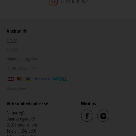
@anthon9900
Anthon ©
Om os
Kontakt
Handelsbetingelser
Persondatapolitik
Webshop by Bewise
Virksomhedsadresse
Mød os
Anthon ApS
Danmarksgade 69
9900 Frederikshavn
Telefon: 9842 5600