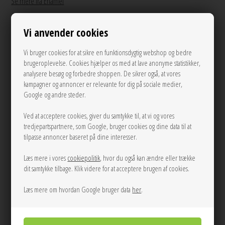
Se mere fra Enamel
På lager
Vi anvender cookies
650,00
DKK
Vi bruger cookies for at sikre en funktionsdygtig webshop og bedre
brugeroplevelse. Cookies hjælper os med at lave anonyme statistikker,
analysere besøg og forbedre shoppen. De sikrer også, at vores
kampagner og annoncer er relevante for dig på sociale medier,
Andre varianter
Google og andre steder.
Ved at acceptere cookies, giver du samtykke til, at vi og vores
tredjepartspartnere, som Google, bruger cookies og dine data til at
tilpasse annoncer baseret på dine interesser.
Læs mere i vores
cookiepolitik
, hvor du også kan ændre eller trække
dit samtykke tilbage. Klik videre for at acceptere brugen af cookies.
LÆG I KURVEN
Læs mere om hvordan Google bruger data
her
.
Tilføj til Ønskeskyen