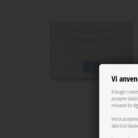
Vi anven
Vi bruger cookie
anonyme statist
relevante for di
Ved at acceptere
data til at tilpa