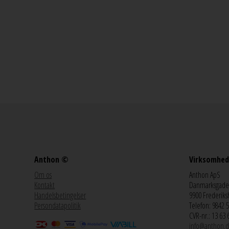
Anthon ©
Virksomhed
Om os
Anthon ApS
Kontakt
Danmarksgade
Handelsbetingelser
9900 Frederiks
Persondatapolitik
Telefon: 9842 
CVR-nr.: 13 63 
info@anthon.d