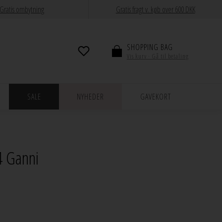
Gratis ombytning
Gratis fragt v. køb over 600 DKK
SHOPPING BAG
Vis kurv · Gå til betaling
SALE
NYHEDER
GAVEKORT
4 Ganni