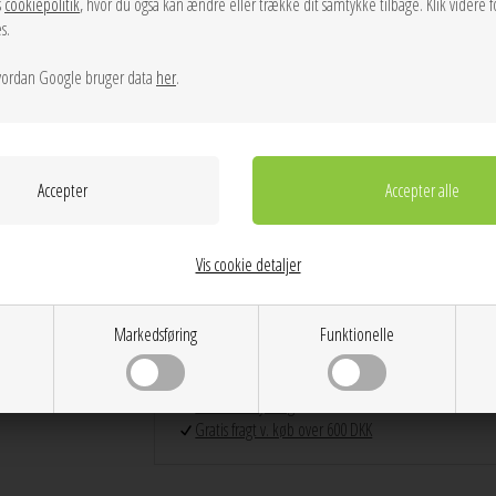
s
cookiepolitik
, hvor du også kan ændre eller trække dit samtykke tilbage. Klik videre f
s.
Info
Spørg til varen
Levering
ordan Google bruger data
her
.
Farver:
Egret
Materiale:
65% Genanvendt Læder, 19% Polyurethan
Mål:
Højde: 6,5 cm
Bredde: 10 cm
Vis cookie detaljer
Glat, mat læder
Dag til dag levering på hverdage
Markedsføring
Funktionelle
14 dages returret
Stor kundetilfredshed
Gratis ombytning
Gratis fragt v. køb over 600 DKK