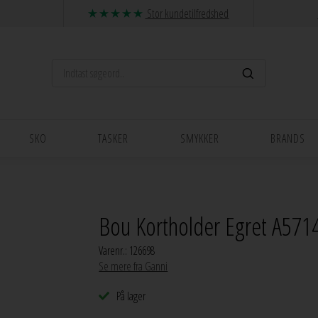
Stor kundetilfredshed
SKO
TASKER
SMYKKER
BRANDS
Bou Kortholder Egret A571
Varenr.:
126698
Se mere fra Ganni
På lager