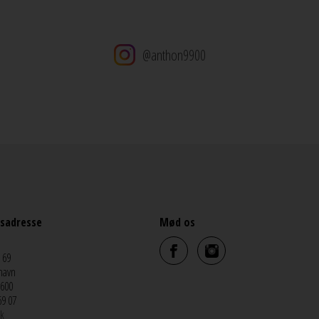
@anthon9900
sadresse
Mød os
 69
havn
5600
69 07
k