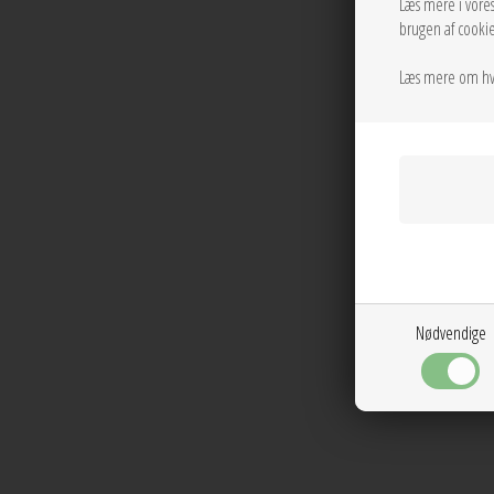
Læs mere i vore
brugen af cookie
Læs mere om hv
Nødvendige