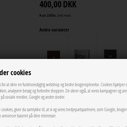
400,00
DKK
Andre varianter
der cookies
s for at sikre en funktionsdygtig webshop og bedre brugeroplevelse. Cookies hjælper 
LÆG I KURVEN
ikker, analysere besøg og forbedre shoppen. De sikrer også, at vores kampagner og an
g på sociale medier, Google og andre steder.
Tilføj til Ønskeskyen
 cookies, giver du samtykke til, at vi og vores tredjepartspartnere, som Google, bruge
sse annoncer baseret på dine interesser.
Offwhite GANNI Bou Kortholder er lavet af recycled leather
GANNI Butterfly hardware-logo.