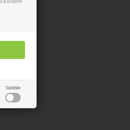
or at acceptere
 Fibre, 16% Polyester
Statistiske