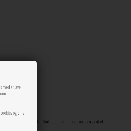
os med at lave
noncer er
r cookies og dine
, polyurethane og polyester. Kortholderen har flere kortrum samt et