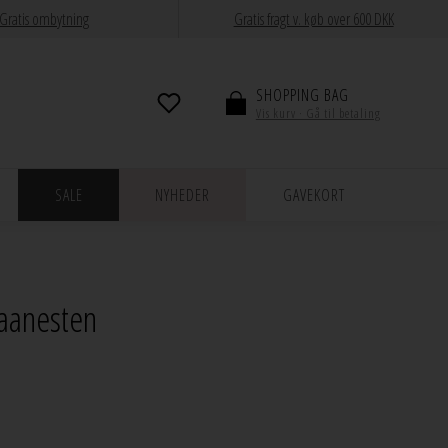
Gratis ombytning
Gratis fragt v. køb over 600 DKK
SHOPPING BAG
Vis kurv · Gå til betaling
SALE
NYHEDER
GAVEKORT
Maanesten