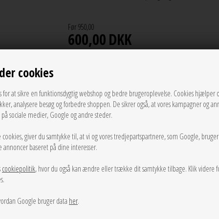
Før 950,00
600,00
DKK
der cookies
LÆG I KURVEN
s for at sikre en funktionsdygtig webshop og bedre brugeroplevelse. Cookies hjælper 
ikker, analysere besøg og forbedre shoppen. De sikrer også, at vores kampagner og an
Tilføj til Ønskeskyen
g på sociale medier, Google og andre steder.
 cookies, giver du samtykke til, at vi og vores tredjepartspartnere, som Google, bruge
Vores Bonnie øreringe fra Maanesten er lige så smukke, som
sse annoncer baseret på dine interesser.
Bemærk:
Prisen er for et sæt.
s
cookiepolitik
, hvor du også kan ændre eller trække dit samtykke tilbage. Klik videre f
s.
Info
Spørg til varen
Levering
ordan Google bruger data
her
.