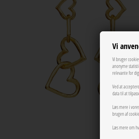
Vi anven
Vi bruger cookie
anonyme statist
relevante for di
Ved at acceptere
data til at tilpa
Læs mere i vore
brugen af cookie
Læs mere om hv