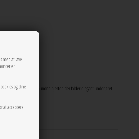
os med at lave
noncer er
r cookies og dine
 de lyder, med fire forbundne hjerter, der falder elegant under øret.
or at acceptere