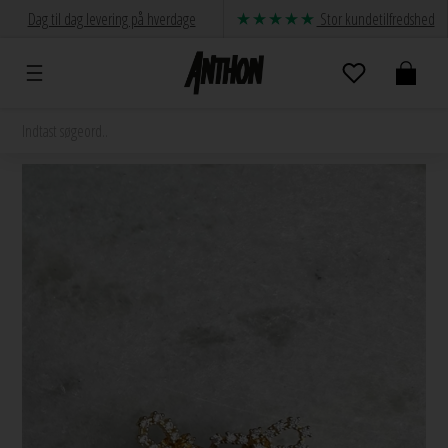
Dag til dag levering på hverdage
Stor kundetilfredshed