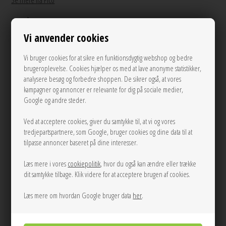
Se mere fra Pico
På lager
Vi anvender cookies
375,00
DKK
Vi bruger cookies for at sikre en funktionsdygtig webshop og bedre
brugeroplevelse. Cookies hjælper os med at lave anonyme statistikker,
analysere besøg og forbedre shoppen. De sikrer også, at vores
kampagner og annoncer er relevante for dig på sociale medier,
Andre varianter
Google og andre steder.
Ved at acceptere cookies, giver du samtykke til, at vi og vores
tredjepartspartnere, som Google, bruger cookies og dine data til at
tilpasse annoncer baseret på dine interesser.
Læs mere i vores
cookiepolitik
, hvor du også kan ændre eller trække
dit samtykke tilbage. Klik videre for at acceptere brugen af cookies.
LÆG I KURVEN
Læs mere om hvordan Google bruger data
her
.
Tilføj til Ønskeskyen