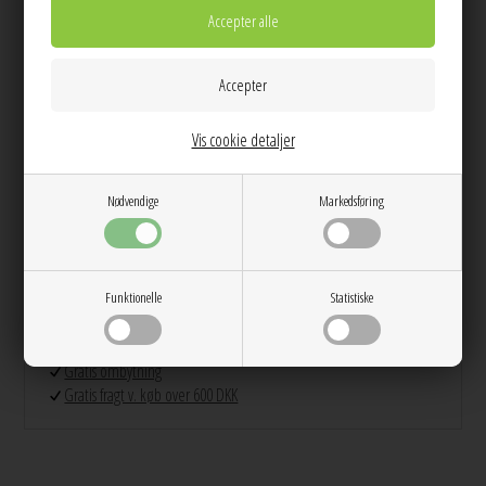
Smukke sløjfe øreringe fra Pico med Rhinsten.
Prisen er for et sæt
Vis cookie detaljer
Info
Spørg til varen
Levering
Nødvendige
Markedsføring
Farver: Guld
Materiale: 22 karat forgyldt sterlingsølv
Mål: 19 x 20 mm
Funktionelle
Statistiske
Dag til dag levering på hverdage
14 dages returret
Stor kundetilfredshed
Gratis ombytning
Gratis fragt v. køb over 600 DKK