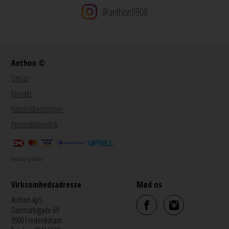
@anthon9900
Anthon ©
Om os
Kontakt
Handelsbetingelser
Persondatapolitik
Webshop by Bewise
Virksomhedsadresse
Mød os
Anthon ApS
Danmarksgade 69
9900 Frederikshavn