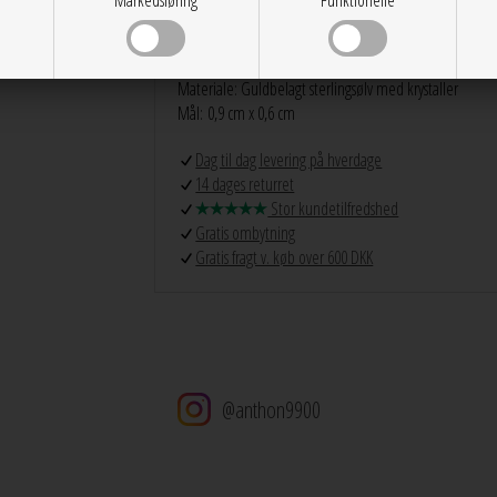
Info
Spørg til varen
Levering
Farver: Forgyldt
Materiale: Guldbelagt sterlingsølv med krystaller
Mål: 0,9 cm x 0,6 cm
Dag til dag levering på hverdage
14 dages returret
Stor kundetilfredshed
Gratis ombytning
Gratis fragt v. køb over 600 DKK
@anthon9900