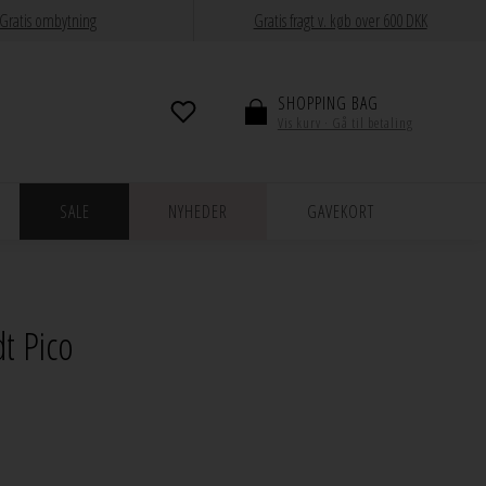
Gratis ombytning
Gratis fragt v. køb over 600 DKK
SHOPPING BAG
Vis kurv · Gå til betaling
SALE
NYHEDER
GAVEKORT
t Pico