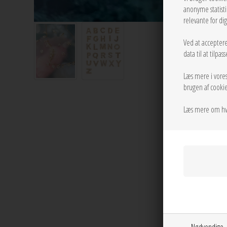
anonyme statist
relevante for di
Ved at acceptere
data til at tilpa
Læs mere i vore
brugen af cookie
Læs mere om hv
Nødvendige