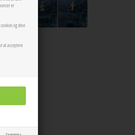
noncer er
r cookies og dine
or at acceptere
krystaller.
Statistiske