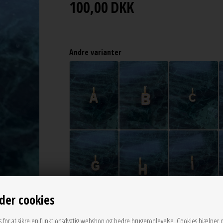
100,00
DKK
Andre varianter
der cookies
s for at sikre en funktionsdygtig webshop og bedre brugeroplevelse. Cookies hjælper 