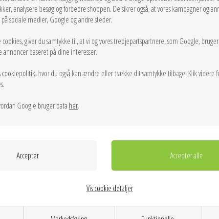
ikker, analysere besøg og forbedre shoppen. De sikrer også, at vores kampagner og an
g på sociale medier, Google og andre steder.
 cookies, giver du samtykke til, at vi og vores tredjepartspartnere, som Google, bruge
sse annoncer baseret på dine interesser.
s
cookiepolitik
, hvor du også kan ændre eller trække dit samtykke tilbage. Klik videre f
s.
ordan Google bruger data
her
.
LÆG I KURVEN
Tilføj til Ønskeskyen
Vis cookie detaljer
Fint bogstav vedhæng fra Pico i guldbelagt sterlingsølv med 
Markedsføring
Funktionelle