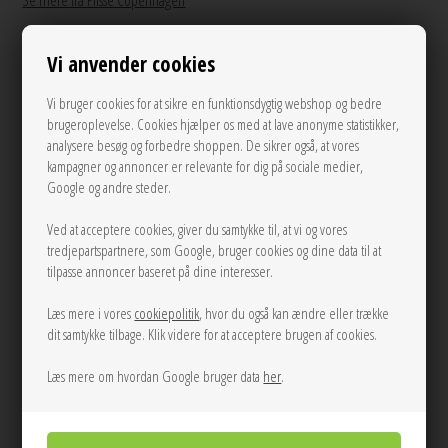
Se mere fra Plisse Copenhagen
På lager
Vi anvender cookies
350,00
DKK
Vi bruger cookies for at sikre en funktionsdygtig webshop og bedre
brugeroplevelse. Cookies hjælper os med at lave anonyme statistikker,
analysere besøg og forbedre shoppen. De sikrer også, at vores
kampagner og annoncer er relevante for dig på sociale medier,
Andre varianter
Google og andre steder.
Ved at acceptere cookies, giver du samtykke til, at vi og vores
tredjepartspartnere, som Google, bruger cookies og dine data til at
tilpasse annoncer baseret på dine interesser.
Læs mere i vores
cookiepolitik
, hvor du også kan ændre eller trække
dit samtykke tilbage. Klik videre for at acceptere brugen af cookies.
LÆG I KURVEN
Læs mere om hvordan Google bruger data
her
.
Tilføj til Ønskeskyen