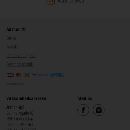
@anthon9900
Anthon ©
Om os
Kontakt
Handelsbetingelser
Persondatapolitik
Webshop by Bewise
Virksomhedsadresse
Mød os
Anthon ApS
Danmarksgade 69
9900 Frederikshavn
Telefon: 9842 5600