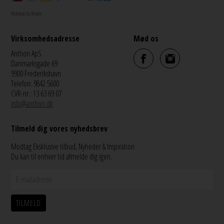
Webshop by Bewise
Virksomhedsadresse
Mød os
Anthon ApS
Danmarksgade 69
9900 Frederikshavn
Telefon: 9842 5600
CVR-nr.: 13 63 69 07
info@anthon.dk
Tilmeld dig vores nyhedsbrev
Modtag Eksklusive tilbud, Nyheder & Inspiration
Du kan til enhver tid afmelde dig igen.