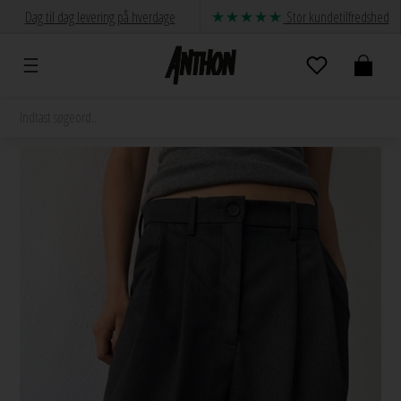
Dag til dag levering på hverdage
Stor kundetilfredshed