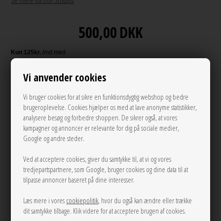
Se mere fra Boii Studios
500,00
DKK
Vi anvender cookies
Andre varianter
Vi bruger cookies for at sikre en funktionsdygtig webshop og bedre
brugeroplevelse. Cookies hjælper os med at lave anonyme statistikker,
analysere besøg og forbedre shoppen. De sikrer også, at vores
kampagner og annoncer er relevante for dig på sociale medier,
Google og andre steder.
Ved at acceptere cookies, giver du samtykke til, at vi og vores
tredjepartspartnere, som Google, bruger cookies og dine data til at
XS
S
M
tilpasse annoncer baseret på dine interesser.
LÆG I KURVEN
Læs mere i vores
cookiepolitik
, hvor du også kan ændre eller trække
dit samtykke tilbage. Klik videre for at acceptere brugen af cookies.