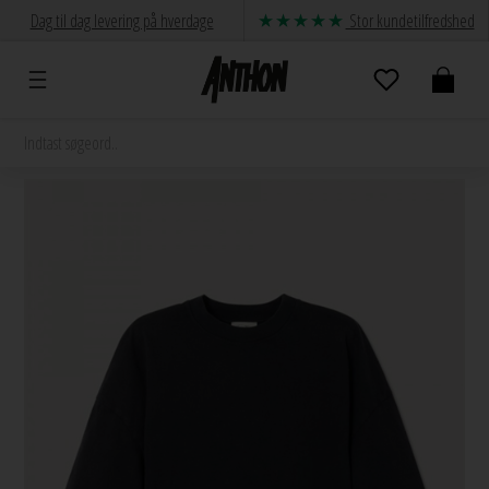
Dag til dag levering på hverdage
Stor kundetilfredshed