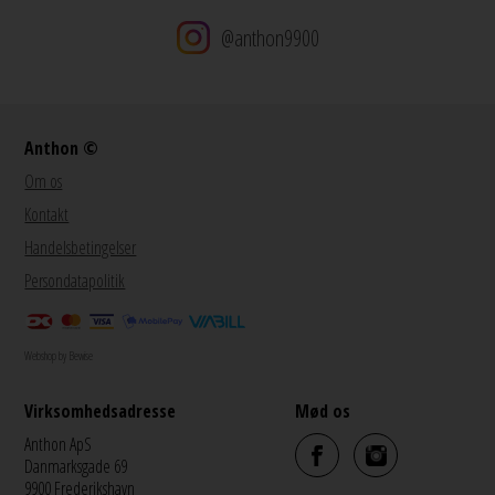
@anthon9900
Anthon ©
Om os
Kontakt
Handelsbetingelser
Persondatapolitik
Webshop by Bewise
Virksomhedsadresse
Mød os
Anthon ApS
Danmarksgade 69
9900 Frederikshavn