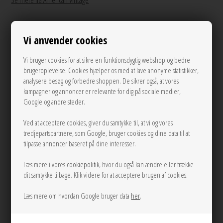
Se mere fra American Vintage
650,00
DKK
Vi anvender cookies
Vi bruger cookies for at sikre en funktionsdygtig webshop og bedre
brugeroplevelse. Cookies hjælper os med at lave anonyme statistikker,
XS/S
M/L
analysere besøg og forbedre shoppen. De sikrer også, at vores
kampagner og annoncer er relevante for dig på sociale medier,
Google og andre steder.
LÆG I KURVEN
Ved at acceptere cookies, giver du samtykke til, at vi og vores
Tilføj til Ønskeskyen
tredjepartspartnere, som Google, bruger cookies og dine data til at
tilpasse annoncer baseret på dine interesser.
Sort vasket bomuldssweat fra American Vintage med korte ærmer.
Læs mere i vores
cookiepolitik
, hvor du også kan ændre eller trække
dit samtykke tilbage. Klik videre for at acceptere brugen af cookies.
Mål Str. XS/S:
Brystomkreds: 138 cm
Læs mere om hvordan Google bruger data
her
.
Længde: 67 cm
Mål Str. M/L: